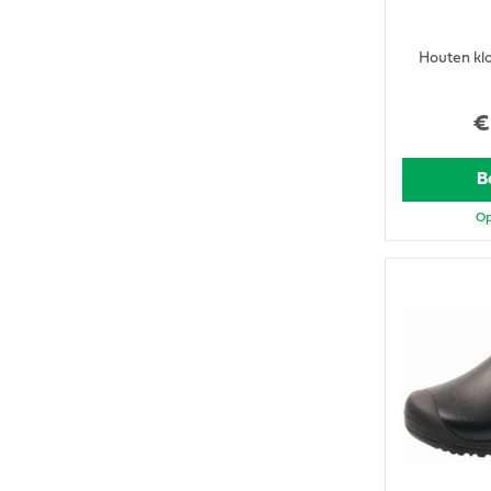
Houten kl
€
B
Op