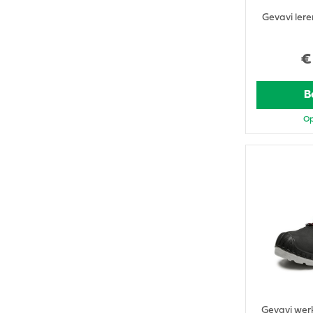
Gevavi lere
€
B
Op
Gevavi wer