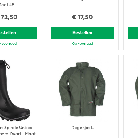
aat 48
72
,
50
€
17
,
50
estellen
Bestellen
 voorraad
Op voorraad
s Spirale Unisex
Regenjas L
oerd Zwart - Maat