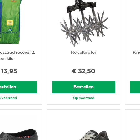
aszaad recover 2,
Rolcultivator
Kin
per kilo
13
,
95
€
32
,
50
estellen
Bestellen
 voorraad
Op voorraad