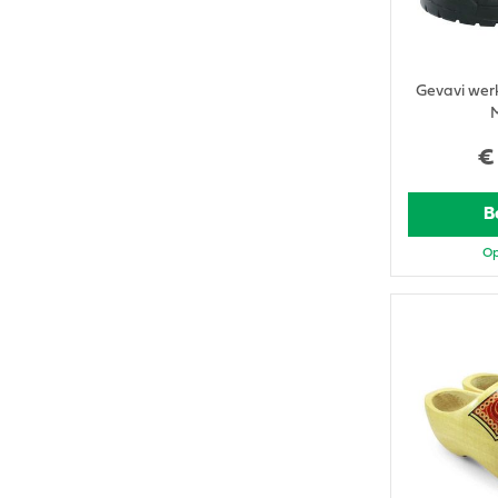
Gevavi wer
€
B
Op