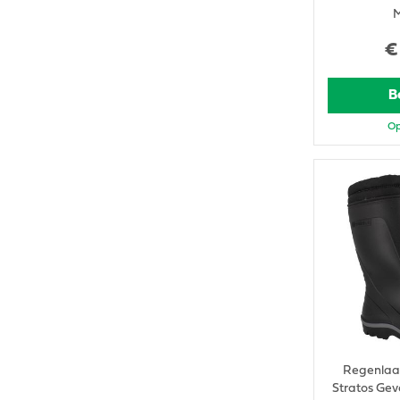
M
€
B
Op
Regenlaar
Stratos Gev