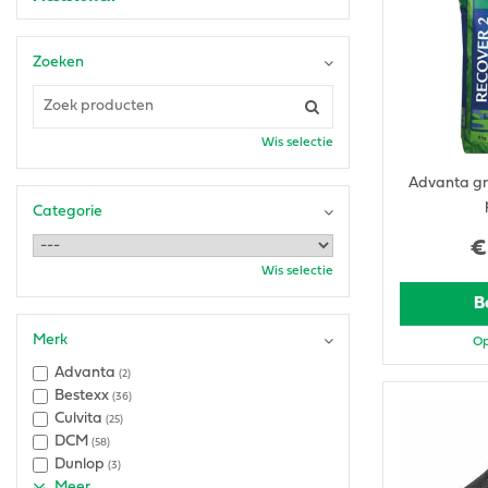
Zoeken
Wis selectie
Advanta gr
Categorie
€
Wis selectie
B
Merk
Op
Advanta
(2)
Bestexx
(36)
Culvita
(25)
DCM
(58)
Dunlop
(3)
Meer