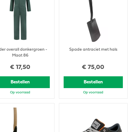
der overall donkergroen -
Spade antraciet met hals
Maat 86
€
17
,
50
€
75
,
00
Bestellen
Bestellen
Op voorraad
Op voorraad