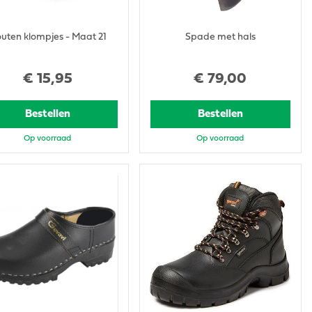
uten klompjes - Maat 21
Spade met hals
€
15
,
95
€
79
,
00
Bestellen
Bestellen
Op voorraad
Op voorraad