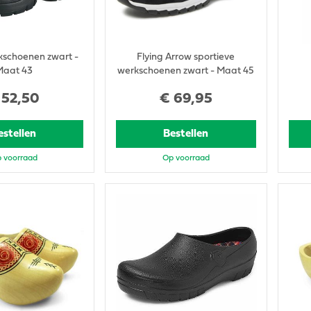
kschoenen zwart -
Flying Arrow sportieve
Maat 43
werkschoenen zwart - Maat 45
52
,
50
€
69
,
95
estellen
Bestellen
 voorraad
Op voorraad