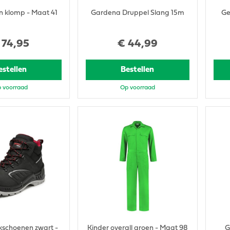
n klomp - Maat 41
Gardena Druppel Slang 15m
Ge
74
,
95
€
44
,
99
estellen
Bestellen
 voorraad
Op voorraad
kschoenen zwart -
Kinder overall groen - Maat 98
G