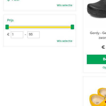
Wis selectie
Prijs
Gardy - Ge
€
-
zwar
Wis selectie
€
B
Op