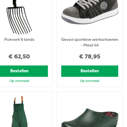
Puinvork 6 tands
Gevavi sportieve werkschoenen
- Maat 44
€
62
,
50
€
78
,
95
Bestellen
Bestellen
Op voorraad
Op voorraad