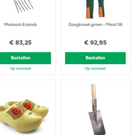
Maisvork 6 tands
Zaagbroek groen - Maat 56
€
83
,
25
€
92
,
95
Bestellen
Bestellen
Op voorraad
Op voorraad