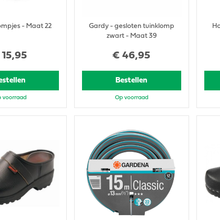
ompjes - Maat 22
Gardy - gesloten tuinklomp
Ho
zwart - Maat 39
15
,
95
€
46
,
95
estellen
Bestellen
 voorraad
Op voorraad