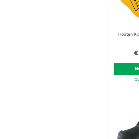
Houten Kl
€
B
Op