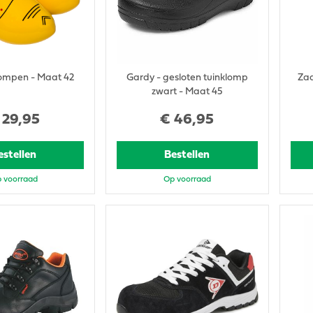
ompen - Maat 42
Gardy - gesloten tuinklomp
Zaa
zwart - Maat 45
29
,
95
€
46
,
95
estellen
Bestellen
 voorraad
Op voorraad