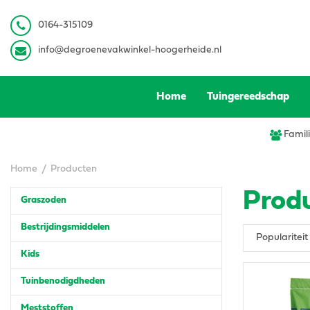
Ga
naar
0
164-315109
content
info@degroenevakwinkel-hoogerheide.nl
Home
Tuingereedschap
Famili
Home
Producten
Prod
Graszoden
Bestrijdingsmiddelen
Kids
Tuinbenodigdheden
Meststoffen