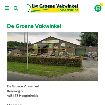
G
a
n
a
a
r
De Groene Vakwinkel
c
o
n
t
e
n
t
De Groene Vakwinkel
Kooiweg 3
4631 SZ
Hoogerheide