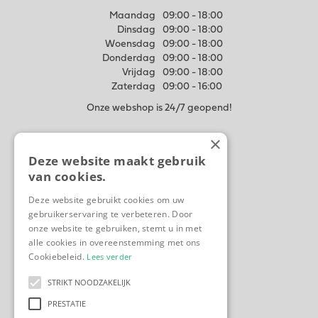
Maandag
09:00 - 18:00
Dinsdag
09:00 - 18:00
Woensdag
09:00 - 18:00
Donderdag
09:00 - 18:00
Vrijdag
09:00 - 18:00
Zaterdag
09:00 - 16:00
Onze webshop is 24/7 geopend!
×
Meer weten
Deze website maakt gebruik
Algemene voorwaarden
van cookies.
Privacy Statement
Disclaimer
Deze website gebruikt cookies om uw
gebruikerservaring te verbeteren. Door
Contact
onze website te gebruiken, stemt u in met
Ons tuincentrum
alle cookies in overeenstemming met ons
Cookiebeleid.
Lees verder
STRIKT NOODZAKELIJK
PRESTATIE
Tuincentrum