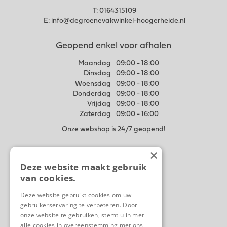
T:
0164315109
E:
info@degroenevakwinkel-hoogerheide.nl
Geopend enkel voor afhalen
Maandag
09:00 - 18:00
Dinsdag
09:00 - 18:00
Woensdag
09:00 - 18:00
Donderdag
09:00 - 18:00
Vrijdag
09:00 - 18:00
Zaterdag
09:00 - 16:00
Onze webshop is 24/7 geopend!
×
Meer weten
Deze website maakt gebruik
Algemene voorwaarden
van cookies.
Privacy Statement
Disclaimer
Deze website gebruikt cookies om uw
gebruikerservaring te verbeteren. Door
Contact
onze website te gebruiken, stemt u in met
Ons tuincentrum
alle cookies in overeenstemming met ons