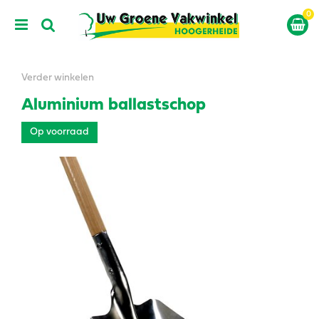
G
a
n
a
a
r
Verder winkelen
c
Aluminium ballastschop
o
n
Op voorraad
t
e
n
t