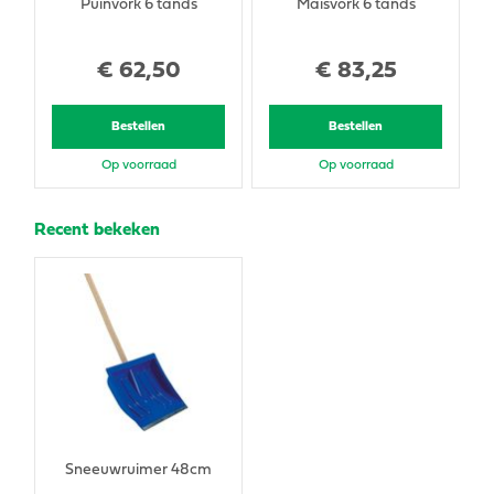
Puinvork 6 tands
Maisvork 6 tands
€
62
,
50
€
83
,
25
Bestellen
Bestellen
Op voorraad
Op voorraad
Recent bekeken
Sneeuwruimer 48cm