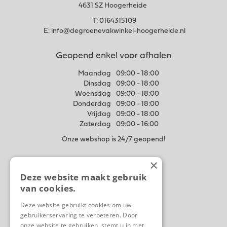
4631 SZ Hoogerheide
T:
0164315109
E:
info@degroenevakwinkel-hoogerheide.nl
Geopend enkel voor afhalen
Maandag
09:00 - 18:00
Dinsdag
09:00 - 18:00
Woensdag
09:00 - 18:00
Donderdag
09:00 - 18:00
Vrijdag
09:00 - 18:00
Zaterdag
09:00 - 16:00
Onze webshop is 24/7 geopend!
×
Meer weten
Deze website maakt gebruik
Algemene voorwaarden
van cookies.
Privacy Statement
Disclaimer
Deze website gebruikt cookies om uw
gebruikerservaring te verbeteren. Door
Contact
onze website te gebruiken, stemt u in met