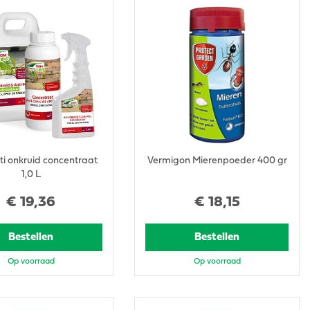
i onkruid concentraat
Vermigon Mierenpoeder 400 gr
1,0 L
€
19
,
36
€
18
,
15
Bestellen
Bestellen
Op voorraad
Op voorraad