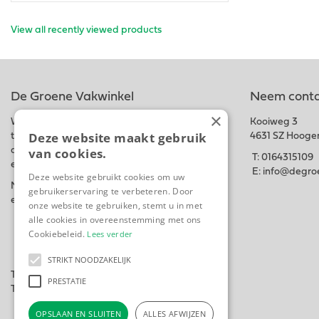
View all recently viewed products
De Groene Vakwinkel
Neem conta
×
Wij hebben een ruim assortiment van
Kooiweg 3
Deze website maakt gebruik
tuinbenodigdheden, bedrijfskleding,
4631 SZ Hooge
van cookies.
dierenvoeding, planten en bloemen, graszaad
T:
0164315109
en meststoffen in onze winkel en webshop.
E:
info@degroe
Deze website gebruikt cookies om uw
Naast
Uw groene Vakwinkel
Hebben wij ook
gebruikerservaring te verbeteren. Door
een Hoveniersbedrijf
Woutsgroenprojecten.
onze website te gebruiken, stemt u in met
alle cookies in overeenstemming met ons
Cookiebeleid.
Lees verder
STRIKT NOODZAKELIJK
Tuincentrum
PRESTATIE
Tuingereedschap
OPSLAAN EN SLUITEN
ALLES AFWIJZEN