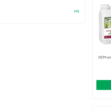
HG
DCM ant