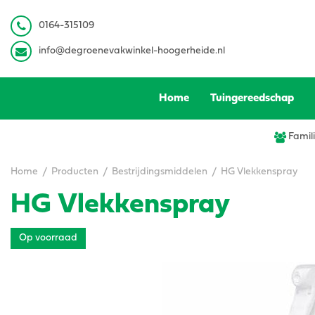
Ga
naar
0
164-315109
content
info@degroenevakwinkel-hoogerheide.nl
Home
Tuingereedschap
Famili
Home
Producten
Bestrijdingsmiddelen
HG Vlekkenspray
HG Vlekkenspray
Op voorraad