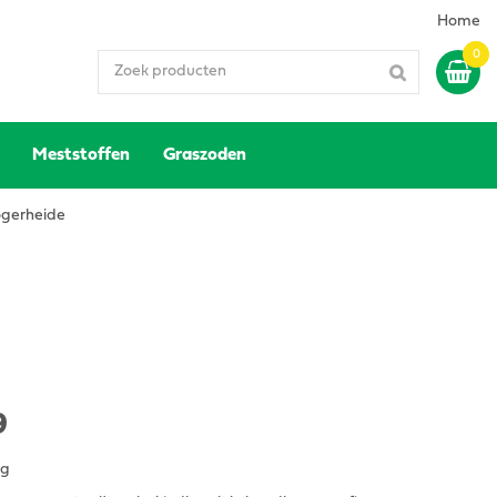
Home
Meststoffen
Graszoden
gerheide
9
ng