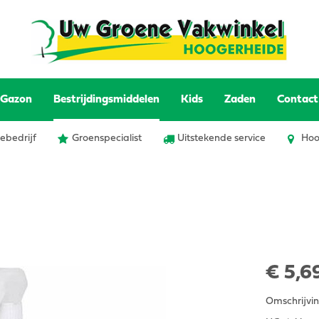
Gazon
Bestrijdingsmiddelen
Kids
Zaden
Contact
ebedrijf
Groenspecialist
Uitstekende service
Hoo
€
5
,
6
Omschrijvi