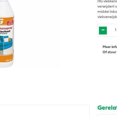
HG vlekkens
verwijdert 
middel inbo
vlekverwijd
Meer inf
Of stuur
Gerela