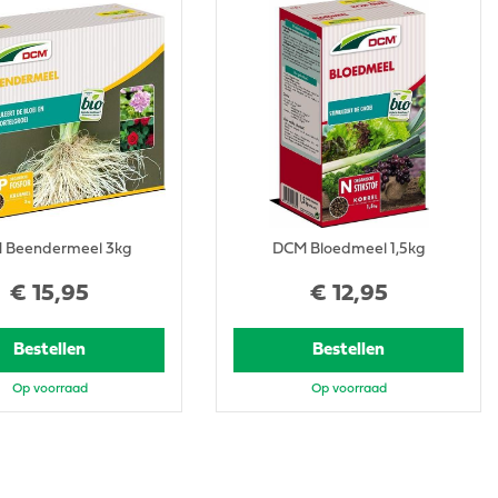
 Beendermeel 3kg
DCM Bloedmeel 1,5kg
€
15
,
95
€
12
,
95
Bestellen
Bestellen
Op voorraad
Op voorraad