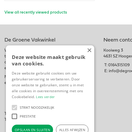
View all recently viewed products
De Groene Vakwinkel
Neem conta
×
Wij hebben een ruim assortiment van
Kooiweg 3
Deze website maakt gebruik
tuinbenodigdheden, bedrijfskleding,
4631 SZ Hooge
van cookies.
dierenvoeding, planten en bloemen, graszaad
T:
0164315109
en meststoffen in onze winkel en webshop.
E:
info@degroe
Deze website gebruikt cookies om uw
Naast
Uw groene Vakwinkel
Hebben wij ook
gebruikerservaring te verbeteren. Door
een Hoveniersbedrijf
Woutsgroenprojecten.
onze website te gebruiken, stemt u in met
alle cookies in overeenstemming met ons
Cookiebeleid.
Lees verder
STRIKT NOODZAKELIJK
Tuincentrum
PRESTATIE
Tuingereedschap
OPSLAAN EN SLUITEN
ALLES AFWIJZEN