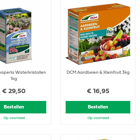
perla Waterkristallen
DCM Aardbeien & Kleinfruit 3kg
1kg
€
29
,
50
€
16
,
95
Bestellen
Bestellen
Op voorraad
Op voorraad