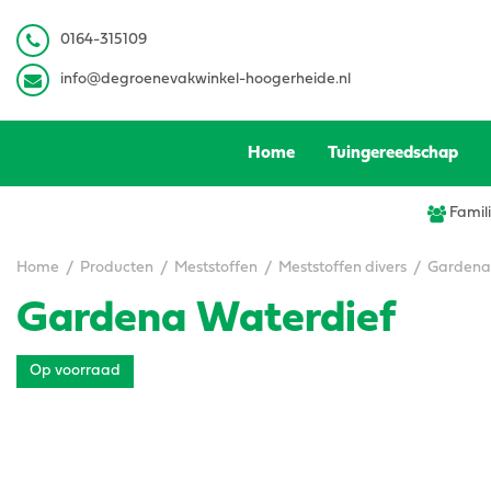
Ga
naar
0
164-315109
content
info@degroenevakwinkel-hoogerheide.nl
Home
Tuingereedschap
Famili
Home
Producten
Meststoffen
Meststoffen divers
Gardena
Gardena Waterdief
Op voorraad