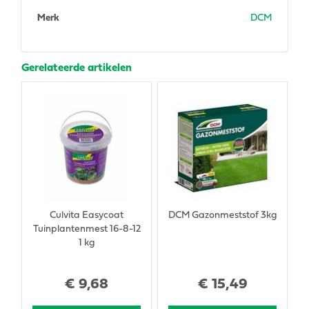
Merk
DCM
Gerelateerde artikelen
Culvita Easycoat
DCM Gazonmeststof 3kg
Tuinplantenmest 16-8-12
1 kg
€
9
,
68
€
15
,
49