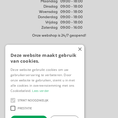
Maandag
09:00 - 18:00
Dinsdag
09:00 - 18:00
Woensdag
09:00 - 18:00
Donderdag
09:00 - 18:00
Vrijdag
09:00 - 18:00
Zaterdag
09:00 - 16:00
Onze webshop is 24/7 geopend!
×
Meer weten
Deze website maakt gebruik
Algemene voorwaarden
van cookies.
Privacy Statement
Disclaimer
Deze website gebruikt cookies om uw
gebruikerservaring te verbeteren. Door
Contact
onze website te gebruiken, stemt u in met
Ons tuincentrum
alle cookies in overeenstemming met ons
Cookiebeleid.
Lees verder
STRIKT NOODZAKELIJK
PRESTATIE
Tuincentrum
Tuingereedschap