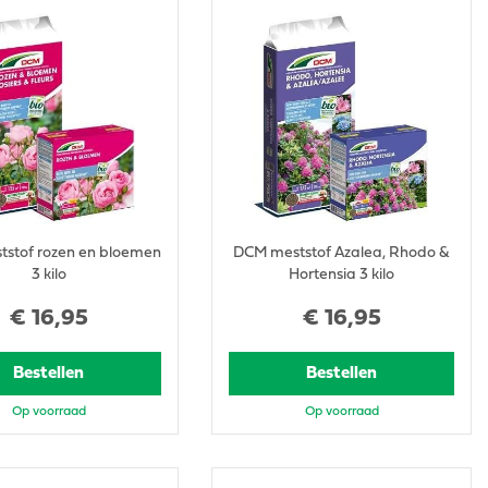
stof rozen en bloemen
DCM meststof Azalea, Rhodo &
3 kilo
Hortensia 3 kilo
€
16
,
95
€
16
,
95
Bestellen
Bestellen
Op voorraad
Op voorraad