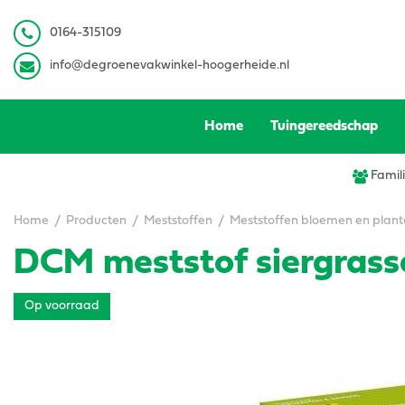
Ga
naar
0
164-315109
content
info@degroenevakwinkel-hoogerheide.nl
Home
Tuingereedschap
Famili
Home
Producten
Meststoffen
Meststoffen bloemen en plan
DCM meststof siergrass
Op voorraad