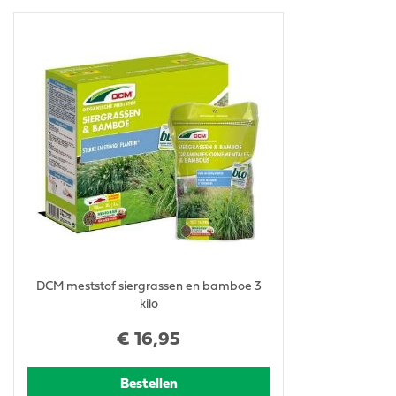
DCM meststof siergrassen en bamboe 3
kilo
€
16
,
95
Bestellen