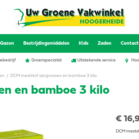
Gazon
Bestrijdingsmiddelen
Kids
Zaden
Contact
ebedrijf
Groenspecialist
Uitstekende service
Hoo
ten
DCM meststof siergrassen en bamboe 3 kilo
en en bamboe 3 kilo
€
16
,
DCM mestst