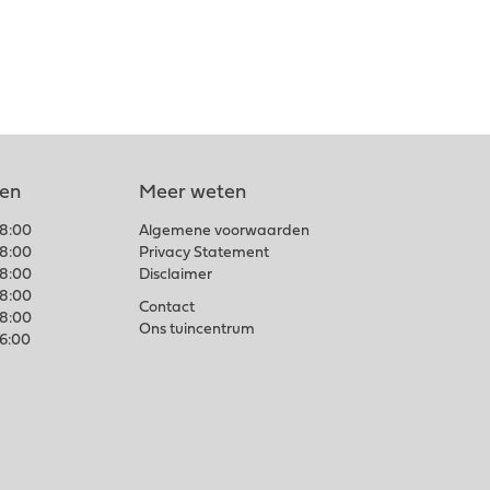
len
Meer weten
18:00
Algemene voorwaarden
18:00
Privacy Statement
18:00
Disclaimer
18:00
Contact
18:00
Ons tuincentrum
16:00