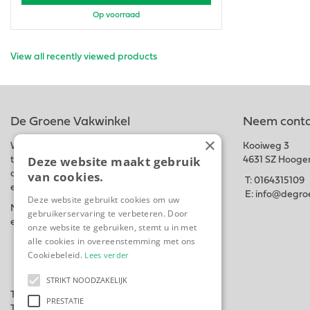
Op voorraad
View all recently viewed products
De Groene Vakwinkel
Neem conta
×
Wij hebben een ruim assortiment van
Kooiweg 3
Deze website maakt gebruik
tuinbenodigdheden, bedrijfskleding,
4631 SZ Hooge
van cookies.
dierenvoeding, planten en bloemen, graszaad
T:
0164315109
en meststoffen in onze winkel en webshop.
E:
info@degroe
Deze website gebruikt cookies om uw
Naast
Uw groene Vakwinkel
Hebben wij ook
gebruikerservaring te verbeteren. Door
een Hoveniersbedrijf
Woutsgroenprojecten.
onze website te gebruiken, stemt u in met
alle cookies in overeenstemming met ons
Cookiebeleid.
Lees verder
STRIKT NOODZAKELIJK
Tuincentrum
PRESTATIE
Tuingereedschap