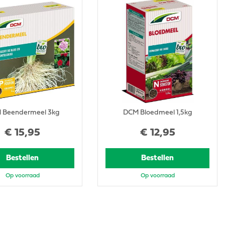
 Beendermeel 3kg
DCM Bloedmeel 1,5kg
€
15
,
95
€
12
,
95
Bestellen
Bestellen
Op voorraad
Op voorraad