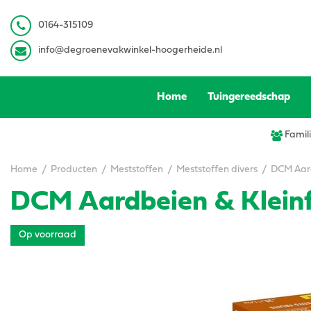
Ga
naar
0
164-315109
content
info@degroenevakwinkel-hoogerheide.nl
Home
Tuingereedschap
Famili
Home
Producten
Meststoffen
Meststoffen divers
DCM Aard
DCM Aardbeien & Kleinf
Op voorraad