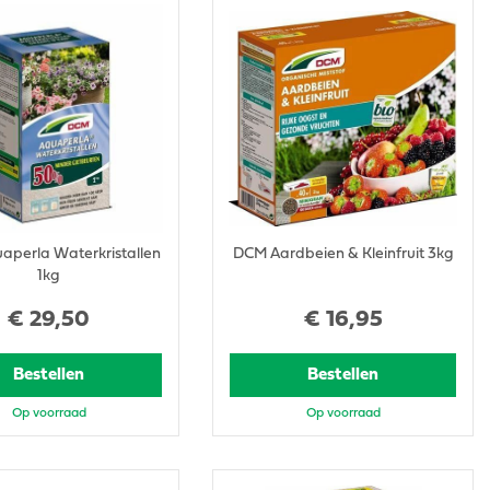
perla Waterkristallen
DCM Aardbeien & Kleinfruit 3kg
1kg
€
29
,
50
€
16
,
95
Bestellen
Bestellen
Op voorraad
Op voorraad