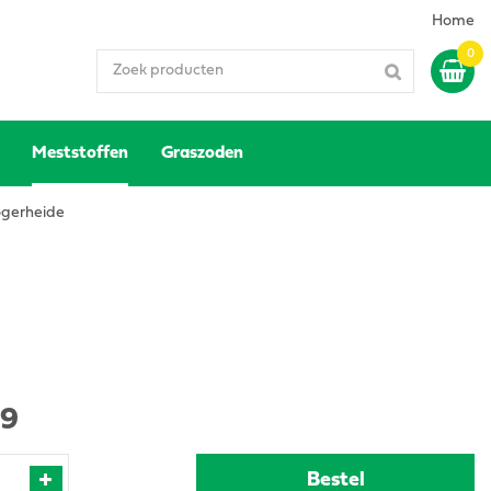
Home
Meststoffen
Graszoden
gerheide
79