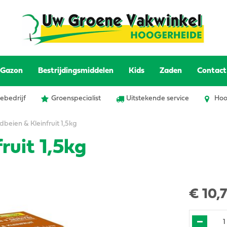
Gazon
Bestrijdingsmiddelen
Kids
Zaden
Contact
ebedrijf
Groenspecialist
Uitstekende service
Hoo
beien & Kleinfruit 1,5kg
ruit 1,5kg
€
10
,