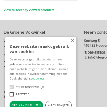
View all recently viewed products
De Groene Vakwinkel
Neem conta
×
Wij hebben een ruim assortiment van
Kooiweg 3
Deze website maakt gebruik
tuinbenodigdheden, bedrijfskleding,
4631 SZ Hooge
van cookies.
dierenvoeding, planten en bloemen, graszaad
T:
0164315109
en meststoffen in onze winkel en webshop.
E:
info@degroe
Deze website gebruikt cookies om uw
Naast
Uw groene Vakwinkel
Hebben wij ook
gebruikerservaring te verbeteren. Door
een Hoveniersbedrijf
Woutsgroenprojecten.
onze website te gebruiken, stemt u in met
alle cookies in overeenstemming met ons
Cookiebeleid.
Lees verder
STRIKT NOODZAKELIJK
Tuincentrum
PRESTATIE
Tuingereedschap
OPSLAAN EN SLUITEN
ALLES AFWIJZEN