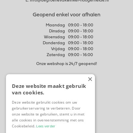
E:
info@degroenevakwinkel-hoogerheide.nl
Geopend enkel voor afhalen
Maandag
09:00 - 18:00
Dinsdag
09:00 - 18:00
Woensdag
09:00 - 18:00
Donderdag
09:00 - 18:00
Vrijdag
09:00 - 18:00
Zaterdag
09:00 - 16:00
Onze webshop is 24/7 geopend!
×
Meer weten
Deze website maakt gebruik
Algemene voorwaarden
van cookies.
Privacy Statement
Disclaimer
Deze website gebruikt cookies om uw
gebruikerservaring te verbeteren. Door
Contact
onze website te gebruiken, stemt u in met
Ons tuincentrum
alle cookies in overeenstemming met ons
Cookiebeleid.
Lees verder