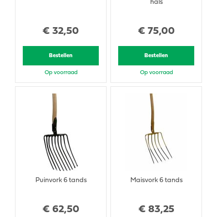
hals
€
32
,
50
€
75
,
00
Bestellen
Bestellen
Op voorraad
Op voorraad
Puinvork 6 tands
Maisvork 6 tands
€
62
,
50
€
83
,
25