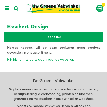
G
a
n
a
a
r
Esschert Design
c
o
Toon filter
n
t
Helaas hebben wij op deze zoekterm geen product
e
gevonden in ons assortiment.
n
t
Klik hier om terug te gaan naar de webshop
De Groene Vakwinkel
Wij hebben een ruim assortiment van tuinbenodigdheden,
bedrijfskleding, dierenvoeding, planten en bloemen,
graszaad en meststoffen in onze winkel en webshop.
Naast
Uw groene Vakwinkel
Hebben wij ook een